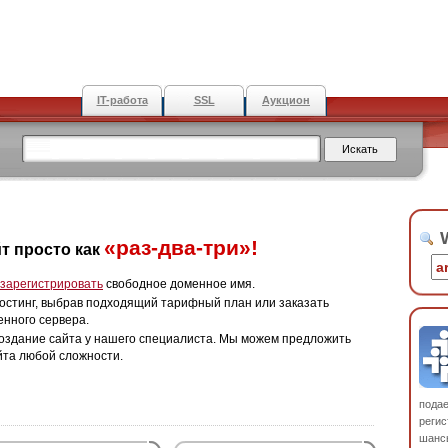
IT-работа
SSL
Аукцион
W
«раз-два-три»!
т просто как
зарегистрировать
свободное доменное имя.
остинг, выбрав подходящий тарифный план или заказать
енного сервера.
оздание сайта у нашего специалиста. Мы можем предложить
йта любой сложности.
пода
регис
шанс