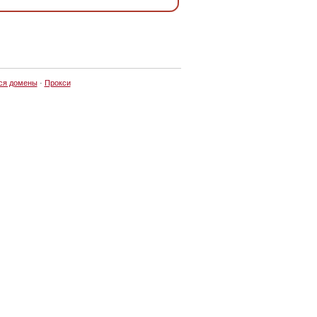
ся домены
·
Прокси