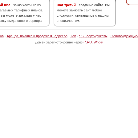
ой шаг
- заказ хостинга из
Шаг третий
- создание сайта. Вы
агаемых тарифных планов.
можете заказать сайт любой
 вы можете заказать у нас
сложности, связавшись с нашим
овку выделенного сервера.
специалистом.
ов
·
Аренда, покупка и продажа IP-адресов
·
Job
·
SSL-сертификаты
·
Освобождающие
Домен зарегистрирован через
i7.RU
.
Whois